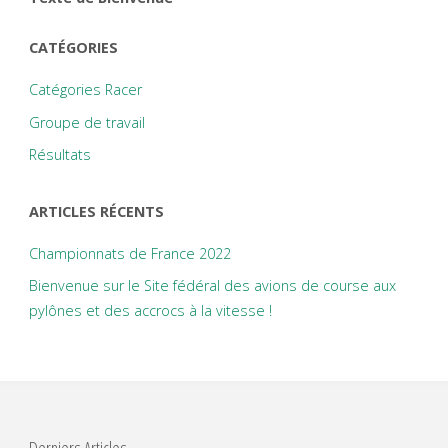
fédéral
CATÉGORIES
des
Catégories Racer
avions
Groupe de travail
de
Résultats
course
ARTICLES RÉCENTS
aux
Championnats de France 2022
pylônes
Bienvenue sur le Site fédéral des avions de course aux
pylônes et des accrocs à la vitesse !
et
des
accrocs
Derniers Articles