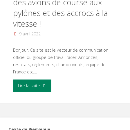
des avions de course aux
pylônes et des accrocs à la
vitesse !
9 avril 2022
Bonjour, Ce site est le vecteur de communication
officiel du groupe de travail racer: Annonces,
résultats, règlements, championnats, équipe de
France etc….
"Bienvenue
Lire la suite
sur
le
Site
Texte de Bienvenue